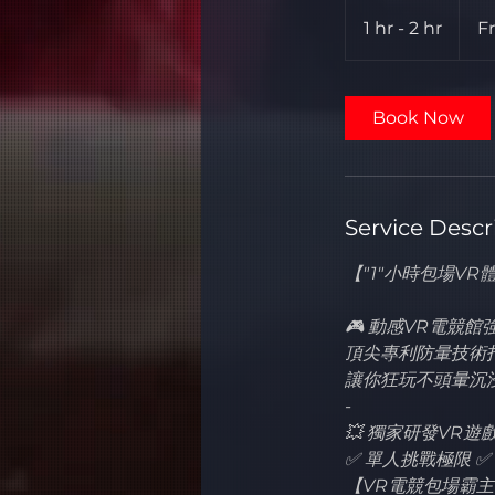
From
3,000
1 hr - 2 hr
1
F
Hong
Kong
h
dollars
-
2
Book Now
h
r
Service Descr
【"1"小時包場VR
🎮 動感VR電競館強
頂尖專利防暈技術
讓你狂玩不頭暈沉
-
💥 獨家研發VR遊
✅ 單人挑戰極限 
【VR電競包場霸主