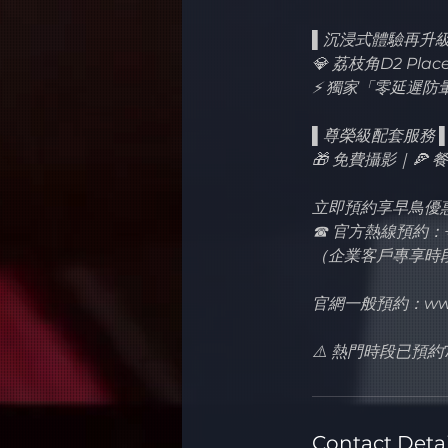
▌沉浸式體驗再升級
💎 荔枝角D2 Pl
⚡ 獨家「零延遲
▌尊榮級配套服務 
🎁 免費攝影｜🍕
立即預約享早鳥優
☎ 官方熱線預約：+85
（企業客戶專享時
官網一般預約：www.hk
⚠️ 熱門時段已預
Contact Detai