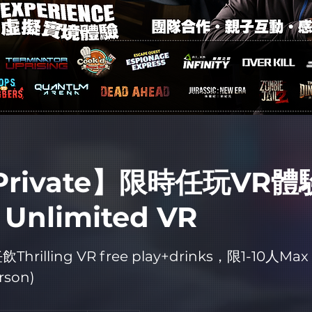
rivate】限時任玩VR體
 Unlimited VR
rilling VR free play+drinks，限1-10人Max
rson)