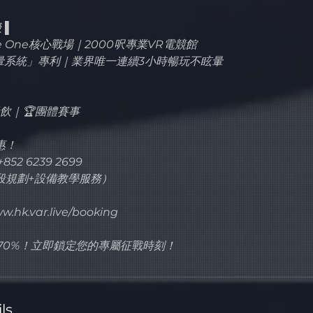
 ▌
ace One核心戰場｜2000呎專業VR電競館
防暈系統」專利｜業界唯一連續3小時暢玩不眩暈
▌
 餐飲｜🏆團體賽事
惠！
2 6239 2699
段規劃+設備教學服務）
.var.live/booking
約70%！立即鎖定您的專屬征戰時刻！
ls