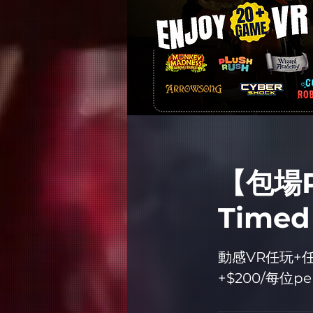
【包場P
Timed
動感VR任玩+任飲Th
+$200/每位pe