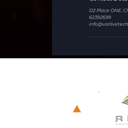
D2 Place ONE, Ch
62392699
info@varlivetec
vr