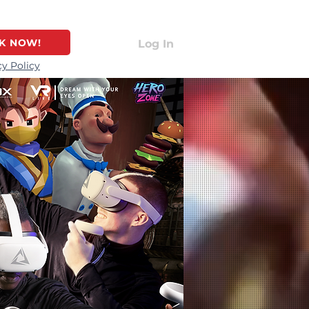
K NOW!
Log In
cy Policy