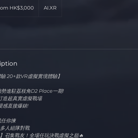
rom HK$3,000
AI.XR
iption
體驗 20+款VR虛擬實境體驗】
勢進駐荔枝角D2 Place一期!
打造超真實虛擬戰場
浸感直接爆錶!
戲任你揀
✅ 多人組隊對戰
】召集戰友！全場任玩決戰虛擬之巔🔥