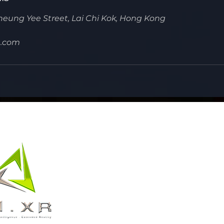
eung Yee Street, Lai Chi Kok, Hong Kong
h.com
Contact Us
First Name
Email